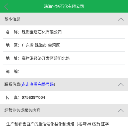
珠海宝塔石化有限公司
基本信息
名 称：珠海宝塔石化有限公司
地 区：广东省 珠海市 金湾区
地 址：高栏港经济开发区碧阳北路
邮 编：-
联系信息
(
点击查看完整号码
)
传 真：
075639**004
经营业务或服务内容
生产和销售自产的重油催化裂化制烯烃（按粤WH安许证字