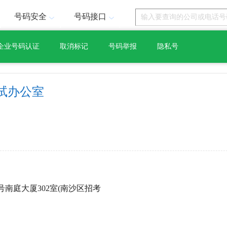
号码安全
号码接口
企业号码认证
取消标记
号码举报
隐私号
试办公室
号南庭大厦302室(南沙区招考