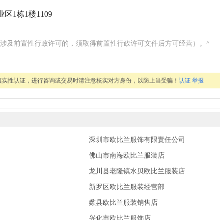
1栋1楼1109
涉及前置性行政许可的，须取得前置性行政许可文件后方可经营）。^
真实性认证，进行咨询或交易时请注意核实对方身份，以防上当受骗！
认证
举报
深圳市欧比兰服饰有限责任公司
佛山市南海欧比兰服装店
龙川县老隆镇水贝欧比兰服装店
新罗区欧比兰服装经营部
蠡县欧比兰服装销售店
兴化市欧比兰服饰店