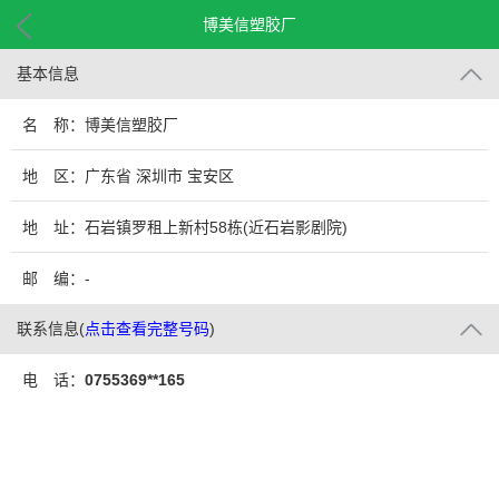
博美信塑胶厂
基本信息
名 称：博美信塑胶厂
地 区：广东省 深圳市 宝安区
地 址：石岩镇罗租上新村58栋(近石岩影剧院)
邮 编：-
联系信息
(
点击查看完整号码
)
电 话：
0755369**165