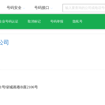
号码安全
号码接口
企业号码认证
取消标记
号码举报
隐私号
公司
1号绿城画卷B座2106号