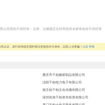
禁止经营的不得经营；法律、法规规定应经审批而未获审批前不得经营
实性认证，进行咨询或交易时请注意核实对方身份，以防上当受骗！
认证
举报
重庆市千柏橡胶制品有限公司
沈阳千柏电力电子有限公司
南京柏千柏文化传播有限公司
深圳前海千柏资本投资有限公司
厦门千柏士电子商务有限公司