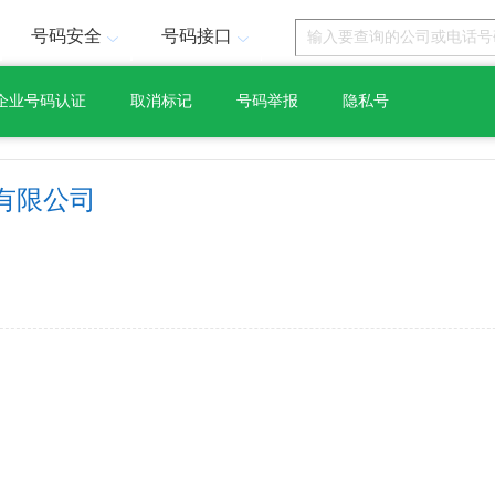
号码安全
号码接口
企业号码认证
取消标记
号码举报
隐私号
有限公司