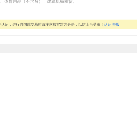
、体育用品（不含弩）；建筑机械租赁。
性认证，进行咨询或交易时请注意核实对方身份，以防上当受骗！
认证
举报