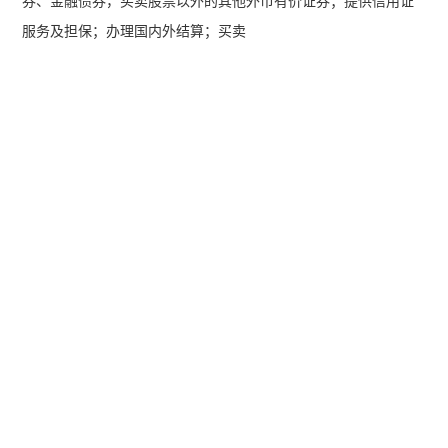
券、金融债券，买卖股票以外的其他外币有价证券；提供信用证
服务及担保；办理国内外结算；买卖