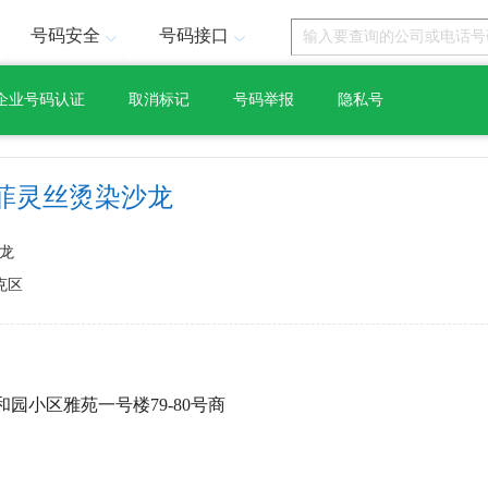
号码安全
号码接口
企业号码认证
取消标记
号码举报
隐私号
菲灵丝烫染沙龙
龙
克区
园小区雅苑一号楼79-80号商