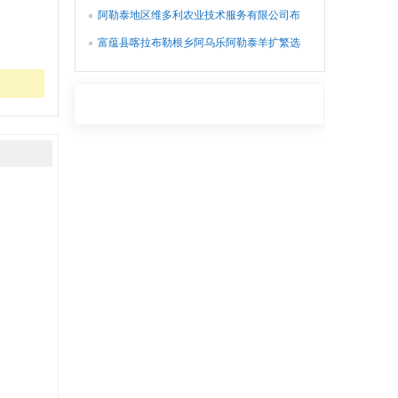
阿勒泰地区维多利农业技术服务有限公司布
尔津分公司
富蕴县喀拉布勒根乡阿乌乐阿勒泰羊扩繁选
育专业合作社