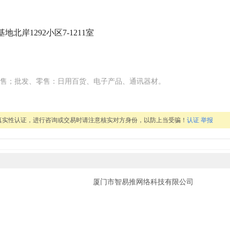
北岸1292小区7-1211室
售；批发、零售：日用百货、电子产品、通讯器材。
真实性认证，进行咨询或交易时请注意核实对方身份，以防上当受骗！
认证
举报
厦门市智易推网络科技有限公司