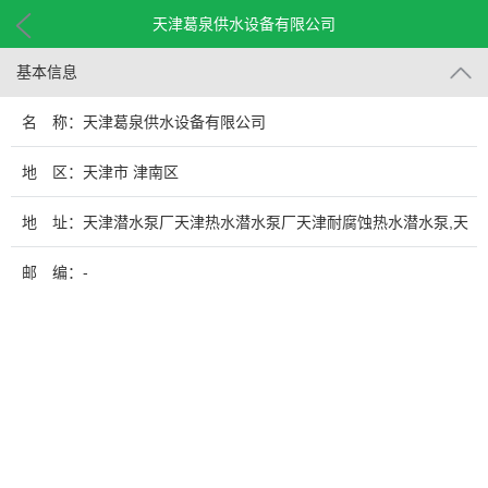
天津葛泉供水设备有限公司
基本信息
名 称：天津葛泉供水设备有限公司
地 区：天津市 津南区
地 址：天津潜水泵厂天津热水潜水泵厂天津耐腐蚀热水潜水泵,天
津高扬程热水潜水泵,天津大功率热水潜水泵
邮 编：-