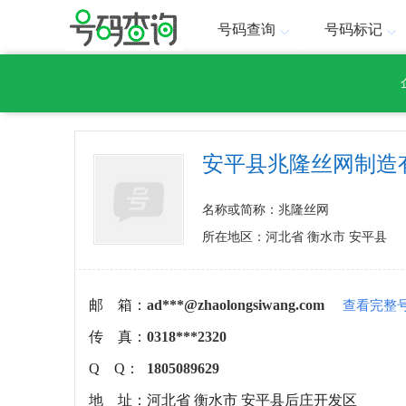
号码查询
号码标记
安平县兆隆丝网制造
名称或简称：兆隆丝网
所在地区：河北省 衡水市 安平县
邮 箱：
ad***@zhaolongsiwang.com
查看完整
传 真：
0318***2320
Q Q：
1805089629
地 址：
河北省 衡水市 安平县后庄开发区