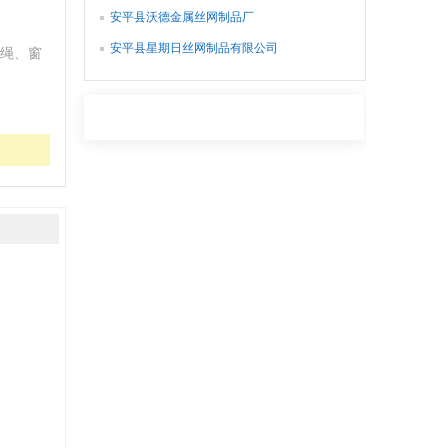
安平县沃德金属丝网制品厂
安平县星期日丝网制品有限公司
绳、窗