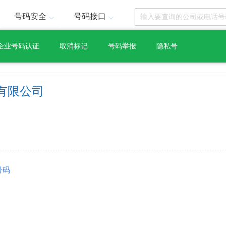
号码安全
号码接口
企业号码认证
取消标记
号码举报
隐私号
有限公司
号码