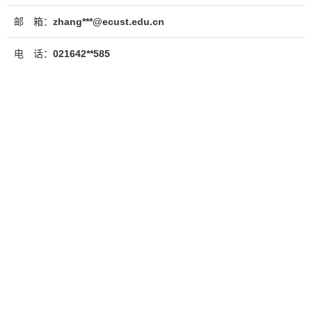
邮 箱：
zhang***@ecust.edu.cn
电 话：
021642**585