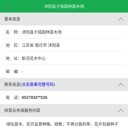
沭阳县夕铭园林苗木场
基本信息
名 称：沭阳县夕铭园林苗木场
地 区：江苏省 宿迁市 沭阳县
地 址：新河花木中心
邮 编：-
联系信息
(
点击查看完整号码
)
电 话：
0527832**226
经营业务或服务内容
绿化苗木、花卉盆景种植、销售；不再分装的草、花卉包装种子