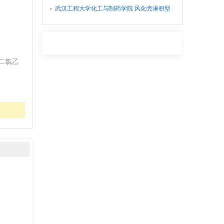
弃油脂资源化利用的小型化装置
武汉工程大学化工与制药学院 风化壳淋积型
稀土矿稀土品位快速检测箱
二氯乙