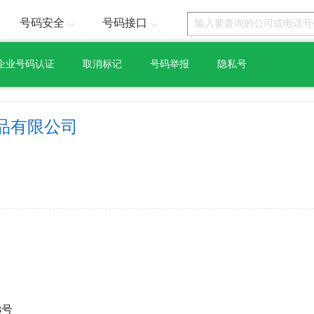
号码安全
号码接口
企业号码认证
取消标记
号码举报
隐私号
品有限公司
3号