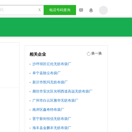
X
电话号码查询
换一换
相关企业
沙坪坝区亿伦无纺布袋厂
阜宁县除尘布袋厂
新沂市凯玛无纺布袋厂
廊坊市安次区光明西道高远无纺布袋厂
广州市白云区雅华无纺布袋厂
南岸区鑫奇特布袋厂
晋宁新街恒信无纺布袋厂
海丰县金鹏丰无纺布袋厂