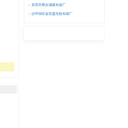
东莞市寮步涌展布袋厂
沙坪坝区金宏盛无纺布袋厂