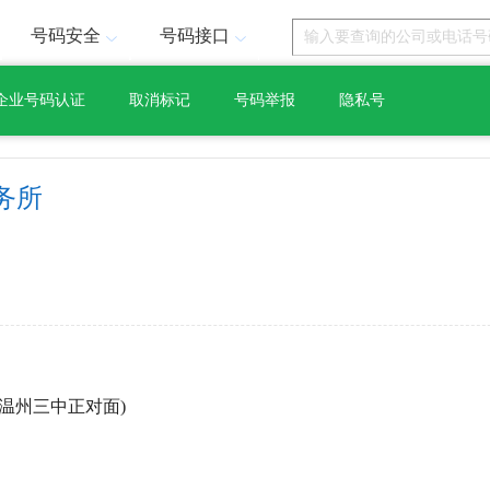
号码安全
号码接口
企业号码认证
取消标记
号码举报
隐私号
务所
(温州三中正对面)