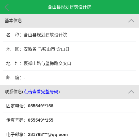
含山县规划建筑设计院
基本信息
名 称：含山县规划建筑设计院
地 区：安徽省 马鞍山市 含山县
地 址：褒禅山路与望梅路交叉口
邮 编：-
联系信息
(
点击查看完整号码
)
固定电话：
055549**158
传真号码：
055549**155
电子邮箱：
281768***@qq.com