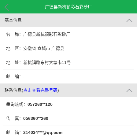
广德县新杭镇彩石彩砂厂
基本信息
名 称：广德县新杭镇彩石彩砂厂
地 区：安徽省 宣城市 广德县
地 址：新杭镇路东村大塘卡11号
邮 编：-
联系信息
(
点击查看完整号码
)
垂询热线：
057260**120
传 真：
056360**260
邮 箱：
214034***@qq.com