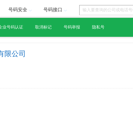
号码安全
号码接口
企业号码认证
取消标记
号码举报
隐私号
有限公司