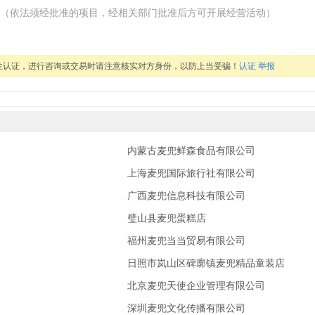
（依法须经批准的项目，经相关部门批准后方可开展经营活动）
性认证，进行咨询或交易时请注意核实对方身份，以防上当受骗！
认证
举报
内蒙古麦兜鲜森食品有限公司
上海麦兜国际旅行社有限公司
广西麦兜信息科技有限公司
务部
璧山县麦兜蛋糕店
务部
福州麦兜当当贸易有限公司
务部
日照市岚山区碑廓镇麦兜精品童装店
务部
北京麦兜天使企业管理有限公司
务部
深圳麦兜文化传播有限公司