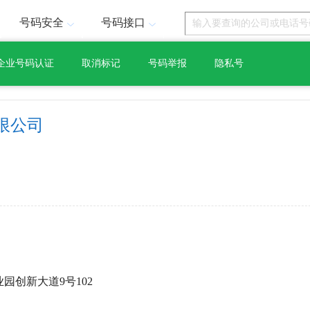
号码安全
号码接口
企业号码认证
取消标记
号码举报
隐私号
限公司
园创新大道9号102