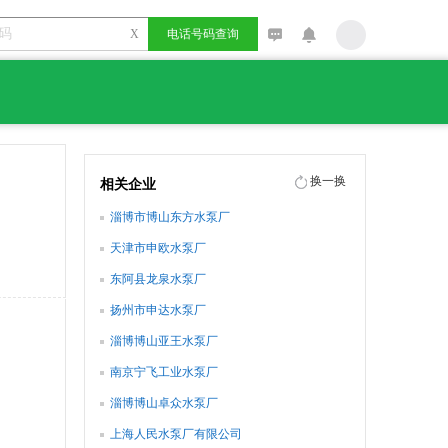
X
电话号码查询
换一换
相关企业
淄博市博山东方水泵厂
天津市申欧水泵厂
东阿县龙泉水泵厂
扬州市申达水泵厂
淄博博山亚王水泵厂
南京宁飞工业水泵厂
淄博博山卓众水泵厂
上海人民水泵厂有限公司