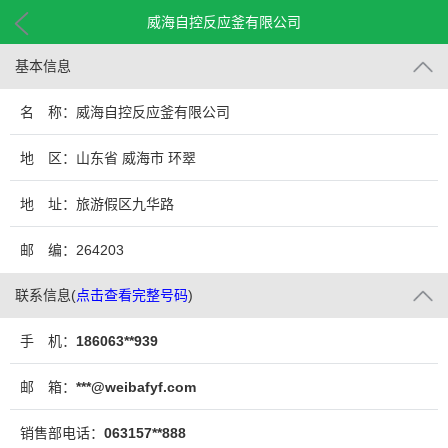
威海自控反应釜有限公司
基本信息
名 称：威海自控反应釜有限公司
地 区：山东省 威海市 环翠
地 址：旅游假区九华路
邮 编：264203
联系信息
(
点击查看完整号码
)
手 机：
186063**939
邮 箱：
***@weibafyf.com
销售部电话：
063157**888