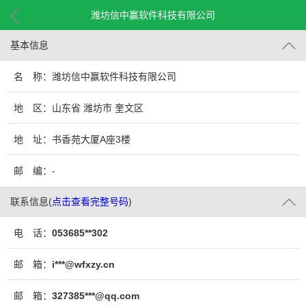
潍坊信中赢软件科技有限公司
基本信息
名 称：潍坊信中赢软件科技有限公司
地 区：山东省 潍坊市 奎文区
地 址：书香苑大厦A座3楼
邮 编：-
联系信息
(
点击查看完整号码
)
电 话：
053685**302
邮 箱：
i***@wfxzy.cn
邮 箱：
327385***@qq.com