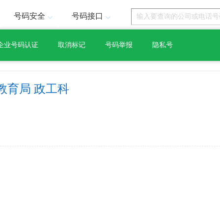
号码安全
号码接口
企业号码认证
取消标记
号码举报
隐私号
教育局 政工科