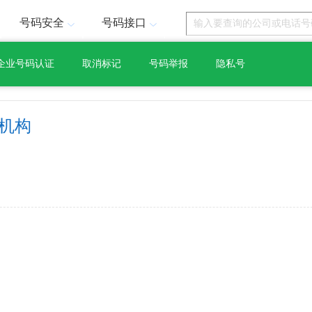
号码安全
号码接口
企业号码认证
取消标记
号码举报
隐私号
机构