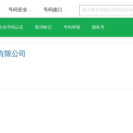
号码安全
号码接口
企业号码认证
取消标记
号码举报
隐私号
有限公司