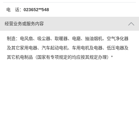
电 话：
023652**548
经营业务或服务内容
制造：电风扇、吸尘器、取暖器、电磨、抽油烟机、空气净化器
及其它家用电器、汽车起动电机、车用电机及电器、低压电器及
其它机电制品（国家有专项规定的均应按其规定办理）*