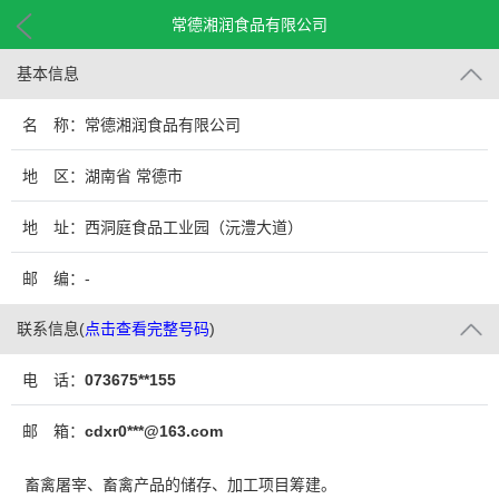
常德湘润食品有限公司
基本信息
名 称：常德湘润食品有限公司
地 区：湖南省 常德市
地 址：西洞庭食品工业园（沅澧大道）
邮 编：-
联系信息
(
点击查看完整号码
)
电 话：
073675**155
邮 箱：
cdxr0***@163.com
畜禽屠宰、畜禽产品的储存、加工项目筹建。