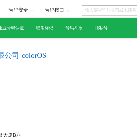
号码安全
号码接口
企业号码认证
取消标记
号码举报
隐私号
司-colorOS
技大厦B座