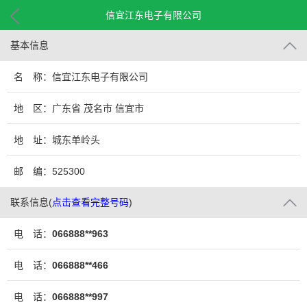
信宜江东电子有限公司
基本信息
名 称：信宜江东电子有限公司
地 区：广东省 茂名市 信宜市
地 址：城东单岭头
邮 编：525300
联系信息
(
点击查看完整号码
)
电 话：
066888**963
电 话：
066888**466
电 话：
066888**997