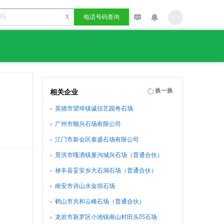
X
电话号码查询
换一换
相关企业
英德市望埠镇诚信艺园奇石场
广州市顺兴石场有限公司
江门市新会区泰盛石场有限公司
景洪市嘎洒镇曼沟城兴石场（普通合伙）
禄丰县妥安乡大石洞石场（普通合伙）
南安市诗山水金坝石场
鹤山市共和云峰石场（普通合伙）
龙岩市新罗区小池镇南山村田头凹石场