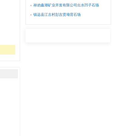
禄劝鑫潮矿业开发有限公司出水凹子石场
镇远县江古村彭吉贤坳背石场