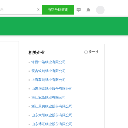
X
电话号码查询
换一换
相关企业
许昌中达纸业有限公司
安吉银剑纸业有限公司
上海双剑纸业有限公司
山东华泰纸业股份有限公司
湛江冠豪纸业有限公司
浙江景兴纸业股份有限公司
山东太阳纸业股份有限公司
山东博汇纸业股份有限公司