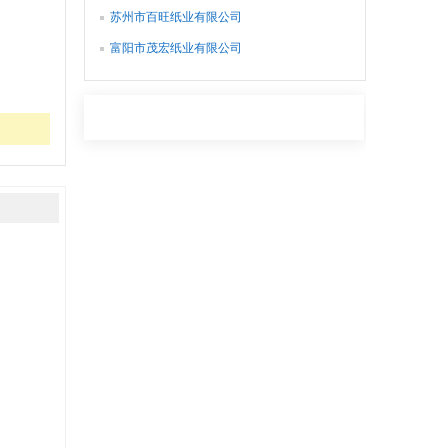
苏州市百旺纸业有限公司
富阳市茂宏纸业有限公司