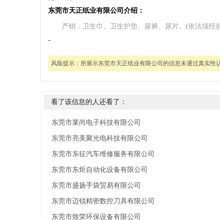
东莞市天正纸业有限公司介绍：
产销：卫生巾、卫生护垫、尿裤、尿片。(依法须经
-
风险提示：
所展示东莞市天正纸业有限公司的信息未通过真实性
看了该信息的人还看了：
东莞市莱尚电子科技有限公司
东莞市亮美聚光电科技有限公司
东莞市东征汽车维修服务有限公司
东莞市东炬自动化设备有限公司
东莞市盛扬手袋贸易有限公司
东莞市迈锐精密数控刀具有限公司
东莞市致荣环保设备有限公司