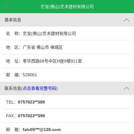
艺宝(佛山)艺术建材有限公司
基本信息
名 称：艺宝(佛山)艺术建材有限公司
地 区：广东省 佛山市 禅城区
地 址：季华西路68号中区H座9楼911室
邮 编：528061
联系信息
(
点击查看完整号码
)
TEL：
0757823**389
FAX：
0757823**399
邮 箱：
falv05***@126.com