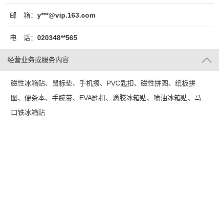
邮 箱：
y***@vip.163.com
电 话：
020348**565
经营业务或服务内容
磁性冰箱贴、鼠标垫、手机擦、PVC匙扣、磁性拼图、纸板拼
图、便条本、手腕带、EVA匙扣、滴胶冰箱贴、喷油冰箱贴、马
口铁冰箱贴