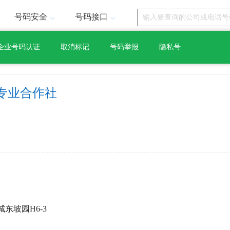
号码安全
号码接口
企业号码认证
取消标记
号码举报
隐私号
专业合作社
东坡园H6-3