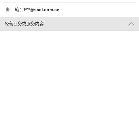
邮 箱：
f***@scal.com.cn
经营业务或服务内容