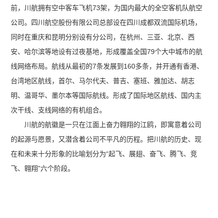
前，川航拥有空中客车飞机73架，为国内最大的全空客机队航空
公司。四川航空股份有限公司总部设在四川成都双流国际机场，
同时在重庆和昆明分别设有分公司，在杭州、三亚、北京、西
安、哈尔滨等地设有过夜基地，形成覆盖全国79个大中城市的航
线网络布局。航线从最初的7条发展到160多条，并开通有香港、
台湾地区航线，首尔、马尔代夫、普吉、塞班、雅加达、胡志
明、温哥华、墨尔本等国际航线。形成了国际地区航线、国内主
次干线、支线网络的有机组合。
川航的航徽是一只在江面上奋力翱翔的江鸥，即寓意着公司
的起源与愿景，又潜含着公司不平凡的历程。把川航的历史、现
在和未来十分形象的比喻划分为“起飞、展翅、奋飞、腾飞、竞
飞、翱翔”六个阶段。