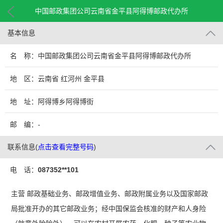
中国邮政集团公司云南省金平县阿得博邮政代办所
基本信息
名 称：中国邮政集团公司云南省金平县阿得博邮政代办所
地 区：云南省 红河州 金平县
地 址：阿得博乡阿得博街
邮 编：-
联系信息
(
点击查看完整号码
)
电 话：
087352**101
主营 邮政基础业务、邮政增值业务、邮政附属业务以及国家邮政
局批准开办的其它邮政业务；经中国保监会核准的财产和人身险