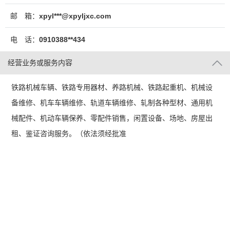
邮 箱：
xpyl***@xpyljxc.com
电 话：
0910388**434
经营业务或服务内容
铁路机械车辆、铁路专用器材、养路机械、铁路起重机、机械设
备维修、机车车辆维修、轨道车辆维修、轧制各种型材、通用机
械配件、机动车辆保养、零配件销售，闲置设备、场地、房屋出
租、鉴证咨询服务。（依法须经批准