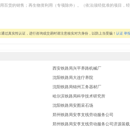
用百货的销售；再生物资利用（专项除外）。（依法须经批准的项目，经
未通过真实性认证，进行咨询或交易时请注意核实对方身份，以防上当受骗！
认证
举
西安铁路局兴平养路机械厂
沈阳铁路局大连疗养院
沈阳铁路局锦州工务器材厂
销服务部
哈尔滨铁路局科学技术研究所
天安财产保险股份有限公司乌鲁木齐中心支公司米东区营销服务部
沈阳铁路局安图采石场
郑州铁路局安李支线劳动服务公司
郑州铁路局安李支线劳动服务公司济源装载