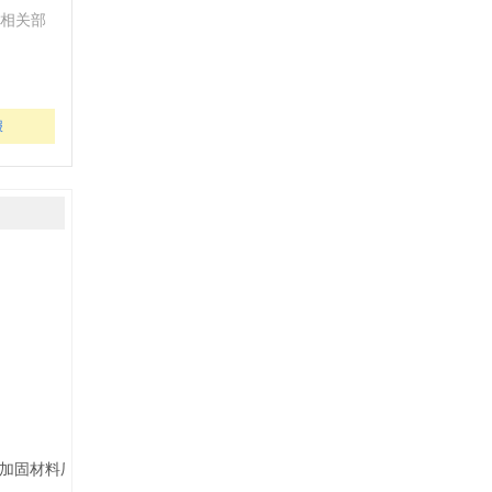
相关部
报
加固材料厂