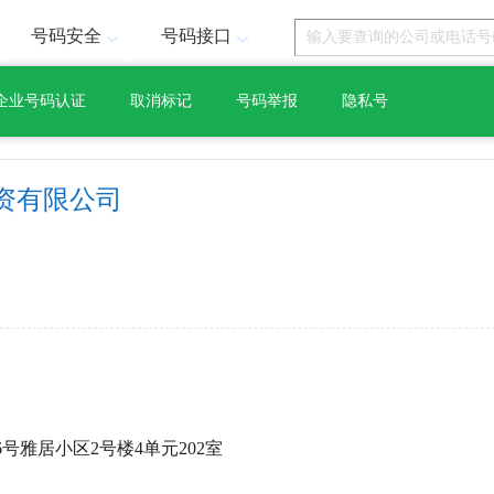
号码安全
号码接口
企业号码认证
取消标记
号码举报
隐私号
资有限公司
号雅居小区2号楼4单元202室