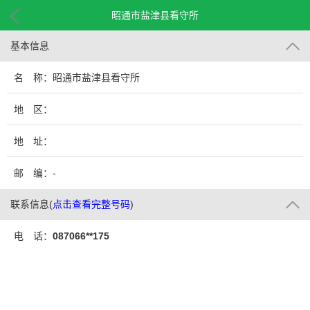
昭通市盐津县看守所
基本信息
名 称：昭通市盐津县看守所
地 区：
地 址：
邮 编：-
联系信息
(
点击查看完整号码
)
电 话：
087066**175