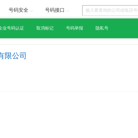
号码安全
号码接口
企业号码认证
取消标记
号码举报
隐私号
有限公司