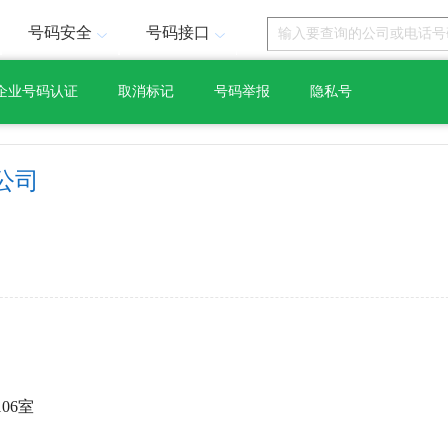
号码安全
号码接口
企业号码认证
取消标记
号码举报
隐私号
公司
06室