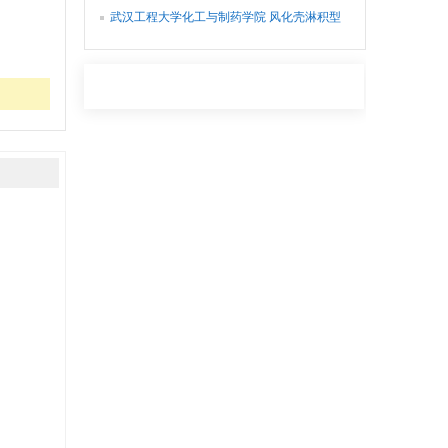
弃油脂资源化利用的小型化装置
武汉工程大学化工与制药学院 风化壳淋积型
稀土矿稀土品位快速检测箱