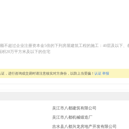
额不超过企业注册资本金5倍的下列房屋建筑工程的施工：40层及以下、
面积20万平方米及以下的住宅
认证，进行咨询或交易时请注意核实对方身份，以防上当受骗！
认证
举报
吴江市八都建筑有限公司
吴江市八都机械锻造厂
吉水县八都兴龙房地产开发有限公司