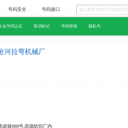
号码安全
号码接口
企业号码认证
取消标记
号码举报
隐私号
沧河拉弯机械厂
超路888号,崇源纺织厂内