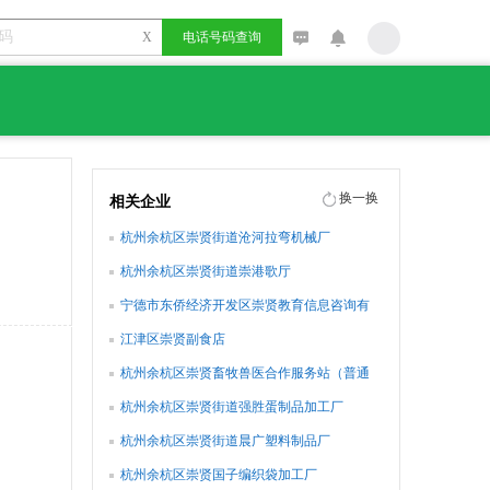
X
电话号码查询
换一换
相关企业
杭州余杭区崇贤街道沧河拉弯机械厂
杭州余杭区崇贤街道崇港歌厅
宁德市东侨经济开发区崇贤教育信息咨询有
限公司
江津区崇贤副食店
杭州余杭区崇贤畜牧兽医合作服务站（普通
合伙）
杭州余杭区崇贤街道强胜蛋制品加工厂
杭州余杭区崇贤街道晨广塑料制品厂
杭州余杭区崇贤国子编织袋加工厂