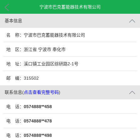
宁波市巴克蓄能器技术有限公司
基本信息
名 称：宁波市巴克蓄能器技术有限公司
地 区：浙江省 宁波市 奉化市
地 址：溪口镇工业园区综研路2-1号
邮 编：315502
联系信息
(
点击查看完整号码
)
电 话：
0574888**458
电 话：
0574888**478
电 话：
0574888**498