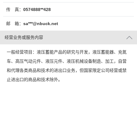
传 真：
0574888**428
邮 箱：
sa***@nbuck.net
经营业务或服务内容
一般经营项目：液压蓄能产品的研究与开发，液压蓄能器、充氮
车、高压气动元件、液压元件、液压机械设备制造、加工，自营
和代理各类商品和技术的进出口业务，但国家限定公司经营或禁
止进出口的商品和技术除外。