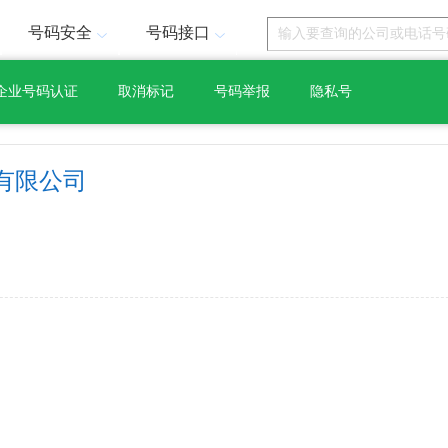
号码安全
号码接口
企业号码认证
取消标记
号码举报
隐私号
有限公司