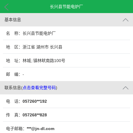
长兴县节能电炉厂
基本信息
名 称：长兴县节能电炉厂
地 区：浙江省 湖州市 长兴县
地 址：林城;:镇林畎南路100号
邮 编：-
联系信息
(
点击查看完整号码
)
电 话：
057260**192
传 真：
057268**828
电子邮箱：
***@jn-dl.com